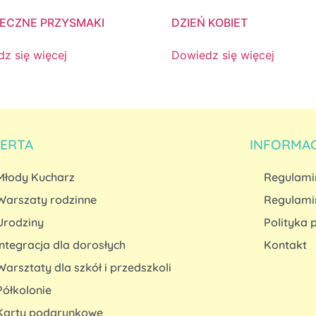
ECZNE PRZYSMAKI
DZIEŃ KOBIET
z się więcej
Dowiedz się więcej
ERTA
INFORMA
Młody Kucharz
Regulami
Warszaty rodzinne
Regulamin
Urodziny
Polityka 
Integracja dla dorosłych
Kontakt
Warsztaty dla szkół i przedszkoli
Półkolonie
Karty podarunkowe