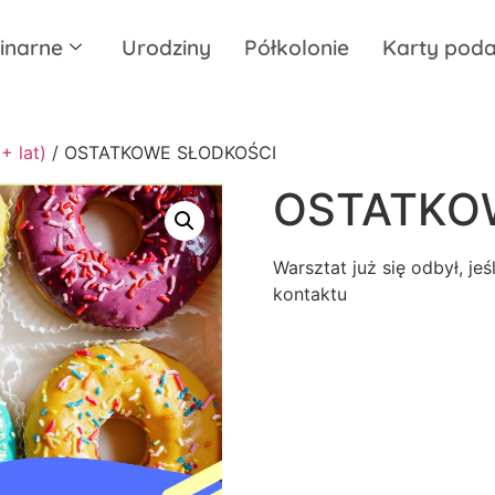
inarne
Urodziny
Półkolonie
Karty pod
+ lat)
/ OSTATKOWE SŁODKOŚCI
OSTATKO
Warsztat już się odbył, je
kontaktu