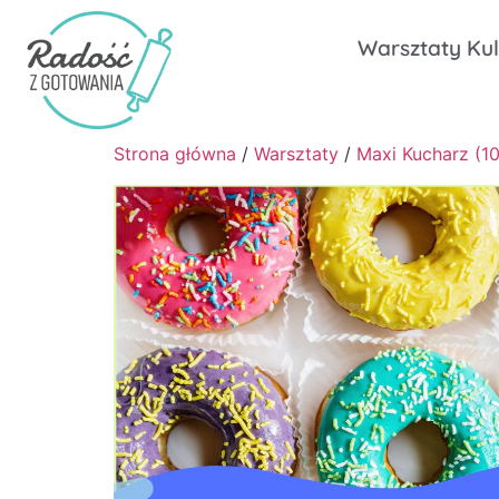
Warsztaty Kul
Strona główna
/
Warsztaty
/
Maxi Kucharz (10