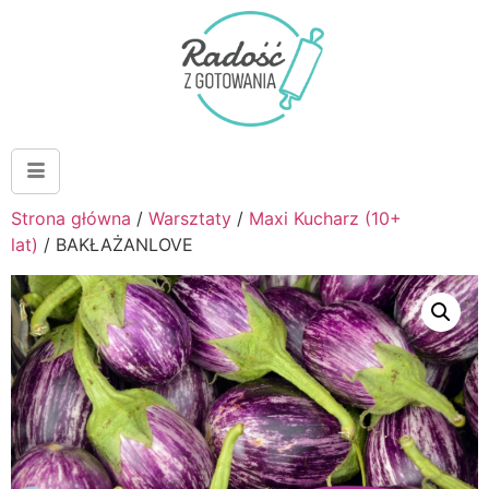
Strona główna
/
Warsztaty
/
Maxi Kucharz (10+
lat)
/ BAKŁAŻANLOVE