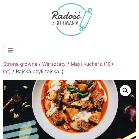
Strona główna
/
Warsztaty
/
Maxi Kucharz (10+
lat)
/ Rajska czyli tajska :)