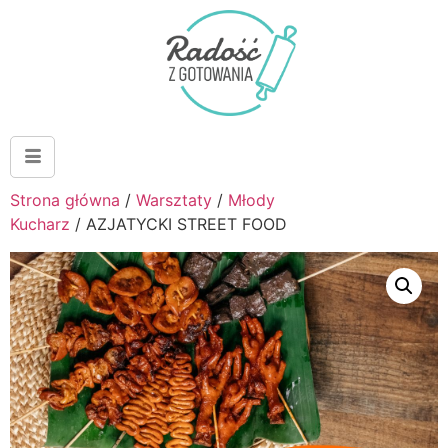
Strona główna
/
Warsztaty
/
Młody
Kucharz
/ AZJATYCKI STREET FOOD